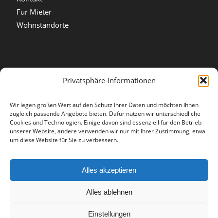
Für Mieter
Wohnstandorte
Privatsphäre-Informationen
Rechtliches
Impressum
Wir legen großen Wert auf den Schutz Ihrer Daten und möchten Ihnen
Datenschutz
zugleich passende Angebote bieten. Dafür nutzen wir unterschiedliche
Cookies und Technologien. Einige davon sind essenziell für den Betrieb
unserer Website, andere verwenden wir nur mit Ihrer Zustimmung, etwa
um diese Website für Sie zu verbessern.
Geschäftszeiten
Alles akzeptieren
Mo, Mi 7.30-12.00 und 13.00-15.30
Di, Do 7.30-12.00 und 13.00-18.00
Alles ablehnen
Fr 7.30-11.30
Einstellungen