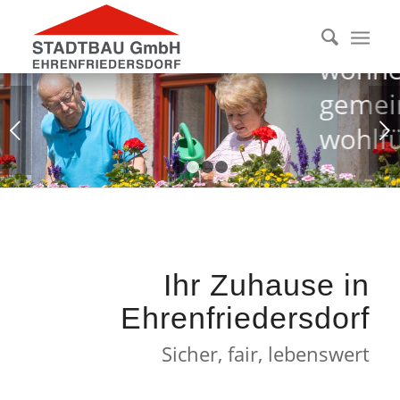
Gemeinsam
wohnen,
gemeinsam
Weiter
wohlfühlen.
1
2
3
4
Ihr Zuhause in
Ehrenfriedersdorf
Sicher, fair, lebenswert