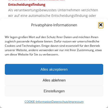
Entscheidungsfindung
Als verantwortungsbewusstes Unternehmen verzichten
wir auf eine automatische Entscheidungsfindung oder
ein Profiling.
Privatsphäre-Informationen
9. Aktualisierung der Datenschutzerklärung
Wir behalten uns vor diese Datenschutzerklärung
Wir legen großen Wert auf den Schutz Ihrer Daten und möchten Ihnen
insbesondere hinsichtlich des Besonderen Teils
zugleich passende Angebote bieten. Dafür nutzen wir unterschiedliche
Cookies und Technologien. Einige davon sind essenziell für den Betrieb
jederzeit zu aktualisieren.
unserer Website, andere verwenden wir nur mit Ihrer Zustimmung, etwa
10. Einsatz von sogenannten Cookies
um diese Website für Sie zu verbessern.
Cookies sind kleine Textdateien, die z.B. verwendet
werden, um die Benutzererfahrung effizienter zu
Alles akzeptieren
gestalten.
Laut Gesetz dürfen Cookies ohne Ihre Zustimmung auf
Alles ablehnen
Ihrem Gerät gespeichert werden, wenn diese
ausschließlich für den technischen Betrieb einer
Einstellungen
Internetseite unbedingt notwendig ist. Für alle anderen
Cookie-Typen benötigen wir Ihre Erlaubnis.
COOKIE-Information
Datenschutz
Impressum